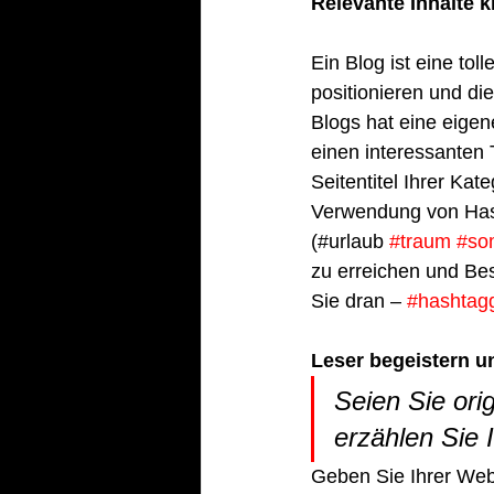
Relevante Inhalte k
Ein Blog ist eine tol
positionieren und di
Blogs hat eine eigen
einen interessanten 
Seitentitel Ihrer Kat
Verwendung von Hash
(#urlaub 
#traum
#so
zu erreichen und Bes
Sie dran – 
#hashtag
Leser begeistern u
Seien Sie orig
erzählen Sie 
Geben Sie Ihrer Web