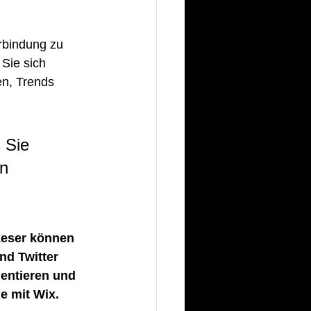
rbindung zu 
Sie sich 
en, Trends 
 Sie 
n 
Leser können 
d Twitter 
mentieren und 
e mit Wix.