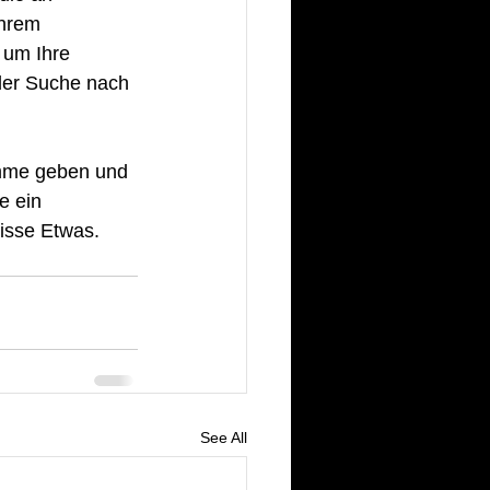
hrem 
, um Ihre 
der Suche nach 
imme geben und 
e ein 
isse Etwas. 
See All